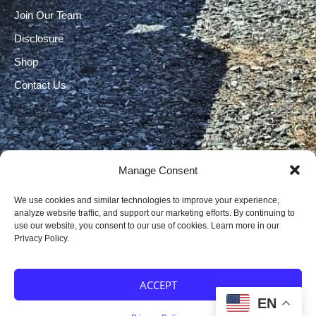
Join Our Team
Disclosure
Shop
Contact Us
Manage Consent
Electrical Licenses:
We use cookies and similar technologies to improve your experience,
TECL# 32586, AL# 06568, FL# EC 13009017, GA#
analyze website traffic, and support our marketing efforts. By continuing to
use our website, you consent to our use of cookies. Learn more in our
EN217598, LA# 65303, MS #24720-MC,
Privacy Policy.
TN# 79946, SC# CLM.118531 MC, OK# 00174806,
NC# 1.38055, AR# 58354
ACCEPT
EN
Copyright © 2026 Cat5 Resources |
Privacy Policy
I
Careers