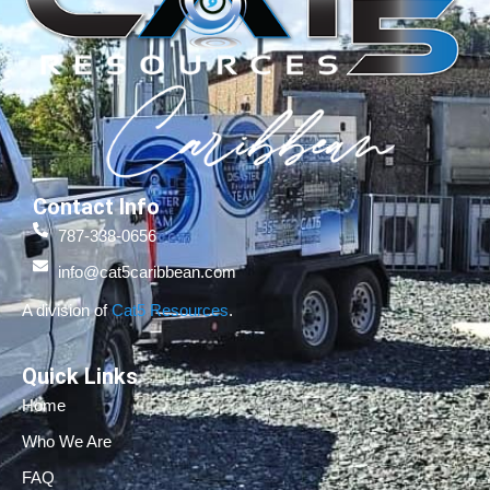
Contact Info
787-338-0656
info@cat5caribbean.com
A division of
Cat5 Resources
.
Quick Links
Home
Who We Are
FAQ